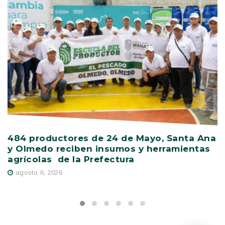
484 productores de 24 de Mayo, Santa Ana
V
y Olmedo reciben insumos y herramientas
C
agrícolas de la Prefectura
D
agosto 6, 2026