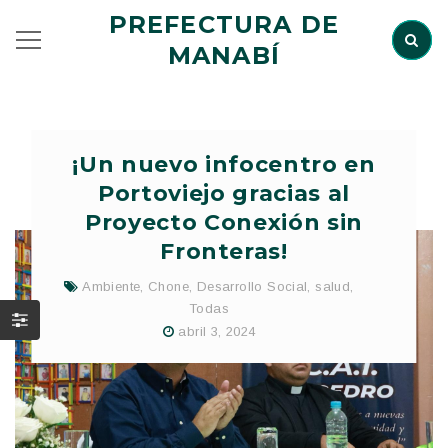
PREFECTURA DE
MANABÍ
¡Un nuevo infocentro en
Portoviejo gracias al
Proyecto Conexión sin
Fronteras!
Ambiente
,
Chone
,
Desarrollo Social
,
salud
,
Todas
abril 3, 2024