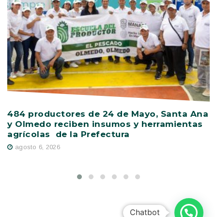
484 productores de 24 de Mayo, Santa Ana
V
y Olmedo reciben insumos y herramientas
C
agrícolas de la Prefectura
D
agosto 6, 2026
Chatbot