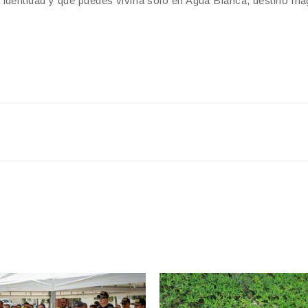
identidad y que puedes vivirla sólo en Agua Blanca, destino má