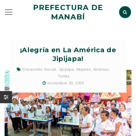
PREFECTURA DE
MANABÍ
¡Alegría en La América de
Jipijapa!
Desarrollo Social
,
Jipijapa
,
Mujeres
,
Noticias
,
Todas
noviembre 30, 2023