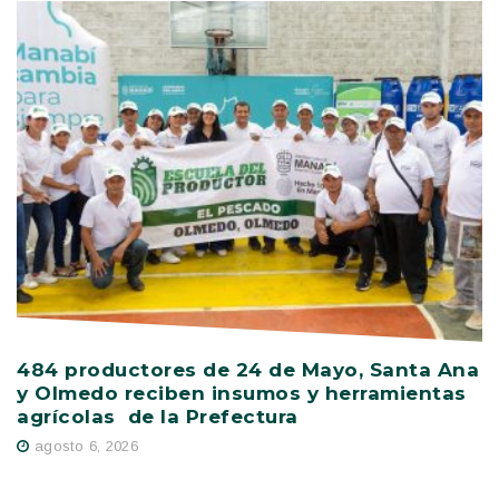
484 productores de 24 de Mayo, Santa Ana
V
y Olmedo reciben insumos y herramientas
C
agrícolas de la Prefectura
D
agosto 6, 2026