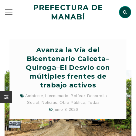
PREFECTURA DE
MANABÍ
Avanza la Vía del
Bicentenario Calceta–
Quiroga–El Desvío con
múltiples frentes de
trabajo activos
Ambiente
,
bicentenario
,
Bolívar
,
Desarrollo
Social
,
Noticias
,
Obra Pública
,
Todas
junio 8, 2026