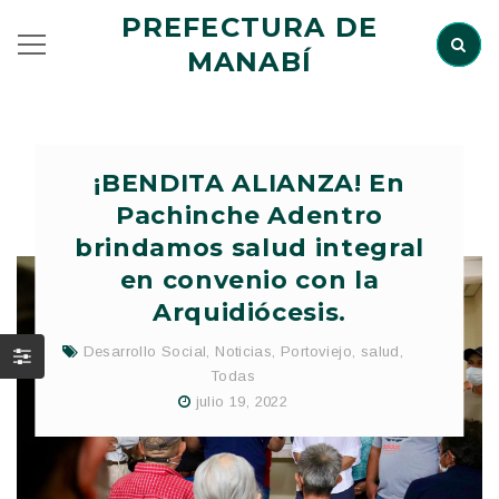
PREFECTURA DE
MANABÍ
¡BENDITA ALIANZA! En
Pachinche Adentro
brindamos salud integral
en convenio con la
Arquidiócesis.
Desarrollo Social
,
Noticias
,
Portoviejo
,
salud
,
Todas
julio 19, 2022