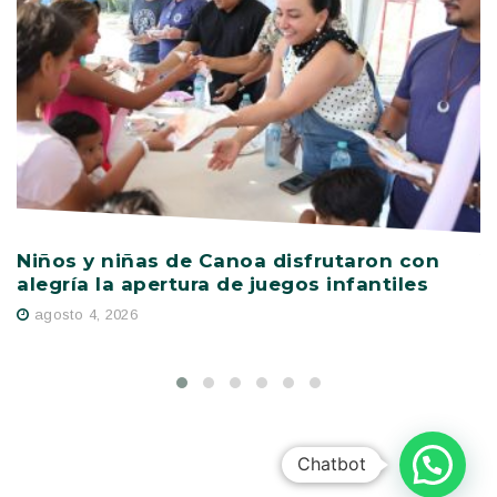
Niños y niñas de Canoa disfrutaron con
V
alegría la apertura de juegos infantiles
c
s
agosto 4, 2026
Chatbot