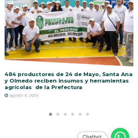
484 productores de 24 de Mayo, Santa Ana
V
y Olmedo reciben insumos y herramientas
C
agrícolas de la Prefectura
D
agosto 6, 2026
Chatbot