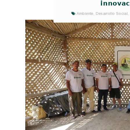
𝗶𝗻𝗻𝗼𝘃𝗮𝗰
Ambiente
,
Desarrollo Social
,