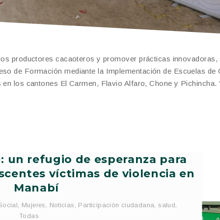
e los productores cacaoteros y promover prácticas innovadoras,
oceso de Formación mediante la Implementación de Escuelas de
s en los cantones El Carmen, Flavio Alfaro, Chone y Pichincha.
: un refugio de esperanza para
scentes víctimas de violencia en
Manabí
Social
,
Mujeres
,
Noticias
,
Participación ciudadana
,
salud
,
Todas