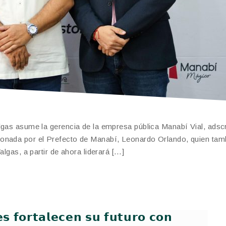
lgas asume la gerencia de la empresa pública Manabí Vial, adscri
ionada por el Prefecto de Manabí, Leonardo Orlando, quien tam
algas, a partir de ahora liderará […]
𝗲𝘀 𝗳𝗼𝗿𝘁𝗮𝗹𝗲𝗰𝗲𝗻 𝘀𝘂 𝗳𝘂𝘁𝘂𝗿𝗼 𝗰𝗼𝗻