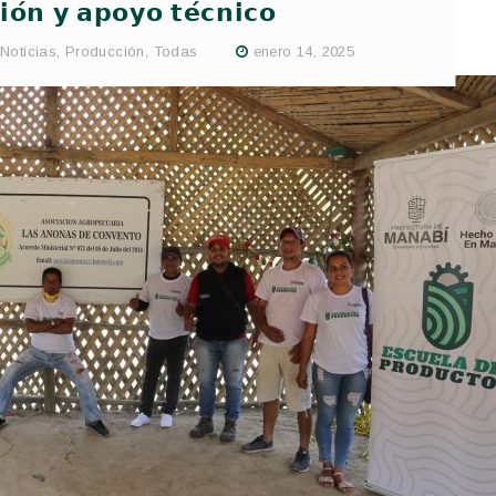
𝗶𝗼́𝗻 𝘆 𝗮𝗽𝗼𝘆𝗼 𝘁𝗲́𝗰𝗻𝗶𝗰𝗼
Noticias
,
Producción
,
Todas
enero 14, 2025