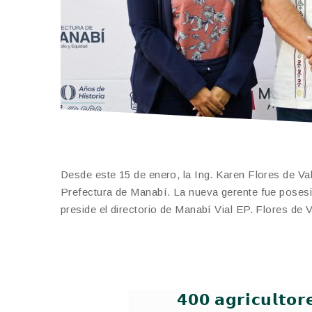
Desde este 15 de enero, la Ing. Karen Flores de Va
Prefectura de Manabí. La nueva gerente fue poses
preside el directorio de Manabí Vial EP. Flores de V
𝟰𝟬𝟬 𝗮𝗴𝗿𝗶𝗰𝘂𝗹𝘁𝗼𝗿