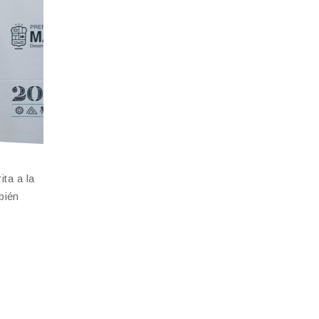
ta a la
bién