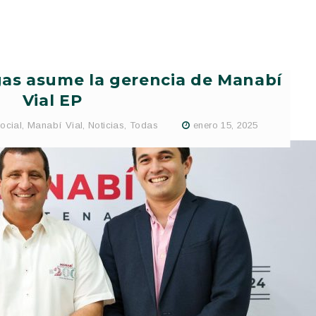
gas asume la gerencia de Manabí
Vial EP
ocial
,
Manabí Vial
,
Noticias
,
Todas
enero 15, 2025