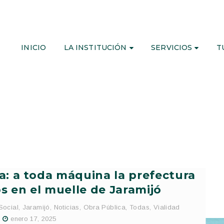
INICIO
LA INSTITUCIÓN
SERVICIOS
T
a: a toda máquina la prefectura
os en el muelle de Jaramijó
Social
,
Jaramijó
,
Noticias
,
Obra Pública
,
Todas
,
Vialidad
enero 17, 2025