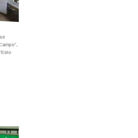
 se
 Campo”,
 “Esto