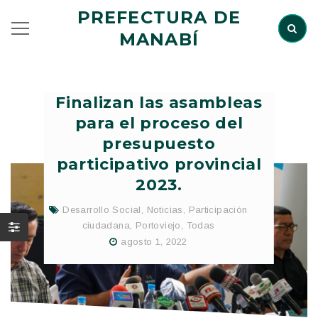
PREFECTURA DE
MANABÍ
Finalizan las asambleas
para el proceso del
presupuesto
participativo provincial
2023.
Desarrollo Social
,
Noticias
,
Participación
ciudadana
,
Portoviejo
,
Todas
agosto 1, 2022