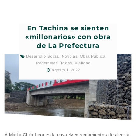
En Tachina se sienten
«millonarios» con obra
de La Prefectura
Desarrollo Social
,
Noticias
,
Obra Pública
,
Pedernales
,
Todas
,
Vialidad
agosto 1, 2022
A María Chila Leones la envuelven sentimientos de alegría