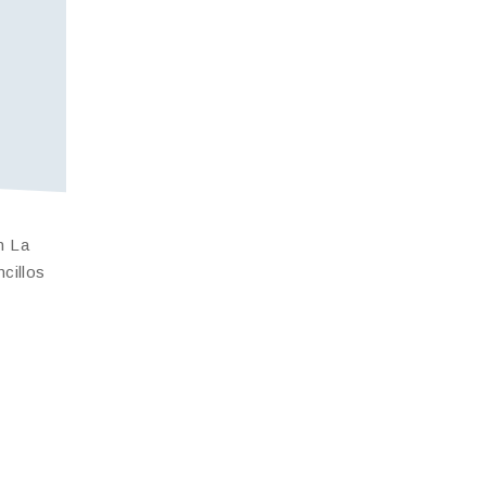
n La
cillos