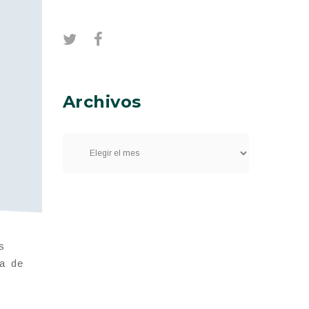
Archivos
s
ta de