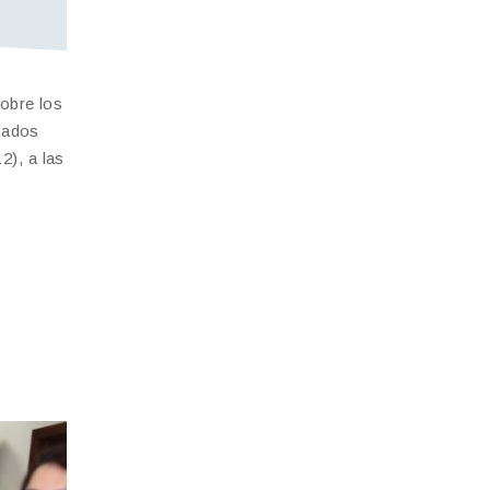
sobre los
cados
2), a las