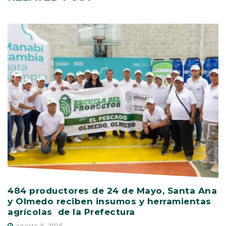
484 productores de 24 de Mayo, Santa Ana
V
y Olmedo reciben insumos y herramientas
C
agrícolas de la Prefectura
D
agosto 6, 2026