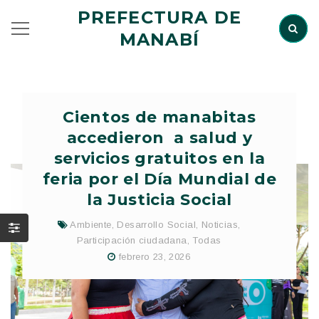
PREFECTURA DE
MANABÍ
Cientos de manabitas
accedieron a salud y
servicios gratuitos en la
feria por el Día Mundial de
la Justicia Social
Ambiente
,
Desarrollo Social
,
Noticias
,
Participación ciudadana
,
Todas
febrero 23, 2026