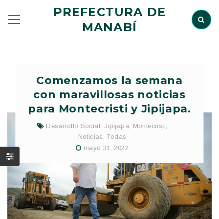
PREFECTURA DE
MANABÍ
Comenzamos la semana
con maravillosas noticias
para Montecristi y Jipijapa.
Desarrollo Social
,
Jipijapa
,
Montecristi
,
Noticias
,
Todas
mayo 31, 2022