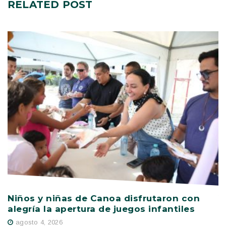
RELATED
POST
Niños y niñas de Canoa disfrutaron con
V
alegría la apertura de juegos infantiles
c
s
agosto 4, 2026