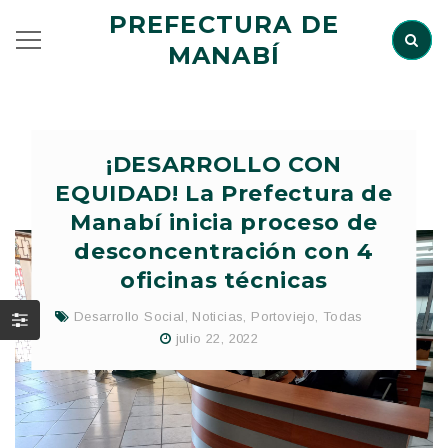
PREFECTURA DE
MANABÍ
¡DESARROLLO CON
EQUIDAD! La Prefectura de
Manabí inicia proceso de
desconcentración con 4
oficinas técnicas
Desarrollo Social
,
Noticias
,
Portoviejo
,
Todas
julio 22, 2022