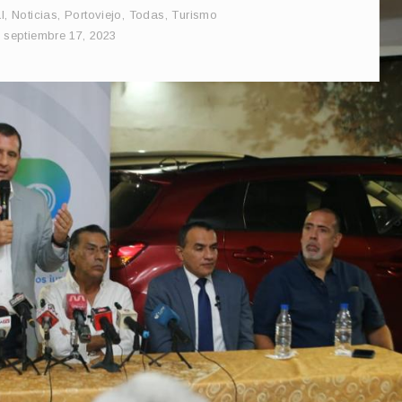
l
,
Noticias
,
Portoviejo
,
Todas
,
Turismo
septiembre 17, 2023