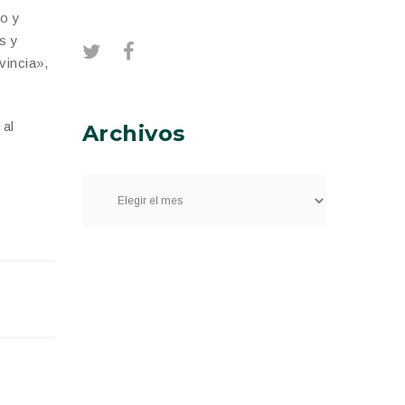
co y
s y
vincia»,
 al
Archivos