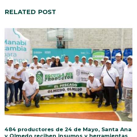
RELATED
POST
484 productores de 24 de Mayo, Santa Ana
V
y Olmedo reciben insumos y herramientas
C