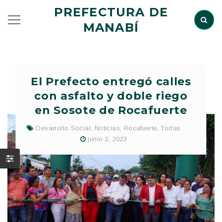
PREFECTURA DE
MANABÍ
El Prefecto entregó calles
con asfalto y doble riego
en Sosote de Rocafuerte
Desarrollo Social
,
Noticias
,
Rocafuerte
,
Todas
junio 2, 2023