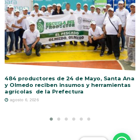
484 productores de 24 de Mayo, Santa Ana
V
y Olmedo reciben insumos y herramientas
C
agrícolas de la Prefectura
D
agosto 6, 2026