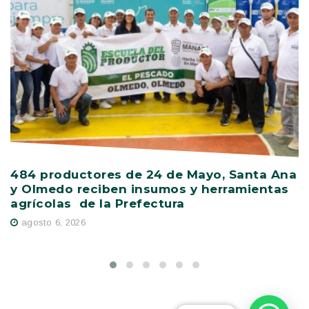
484 productores de 24 de Mayo, Santa Ana
V
y Olmedo reciben insumos y herramientas
C
agrícolas de la Prefectura
D
agosto 6, 2026