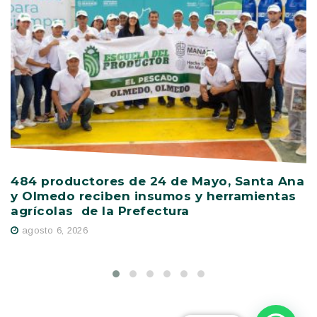
484 productores de 24 de Mayo, Santa Ana
V
y Olmedo reciben insumos y herramientas
C
agrícolas de la Prefectura
D
agosto 6, 2026