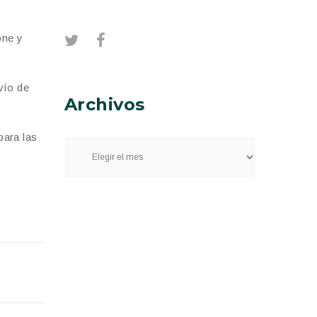
one y
vío de
Archivos
para las