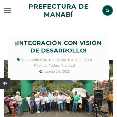
PREFECTURA DE
MANABÍ
¡INTEGRACIÓN CON VISIÓN
DE DESARROLLO!
Desarrollo Social
,
Jipijapa
,
Noticias
,
Obra
Pública
,
Todas
,
Vialidad
agosto 16, 2022