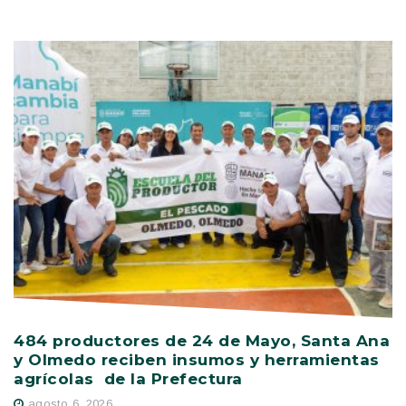
484 productores de 24 de Mayo, Santa Ana
V
y Olmedo reciben insumos y herramientas
C
agrícolas de la Prefectura
D
agosto 6, 2026