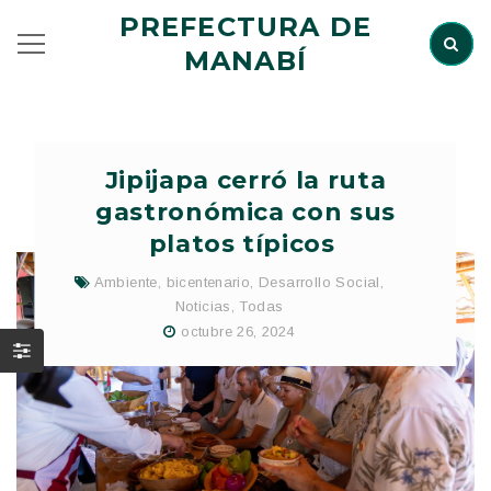
PREFECTURA DE
MANABÍ
Jipijapa cerró la ruta
gastronómica con sus
platos típicos
Ambiente
,
bicentenario
,
Desarrollo Social
,
Noticias
,
Todas
octubre 26, 2024