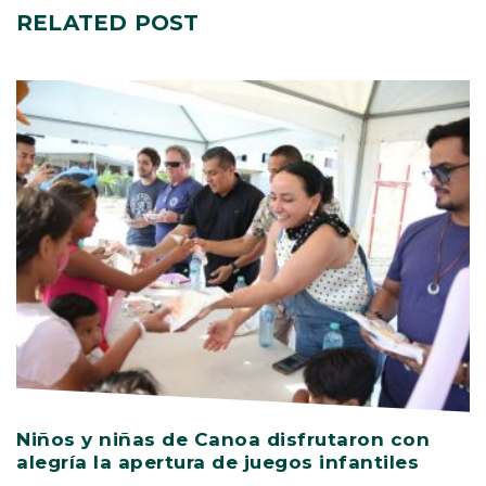
RELATED
POST
Niños y niñas de Canoa disfrutaron con
V
alegría la apertura de juegos infantiles
c
s