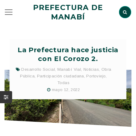
PREFECTURA DE
MANABÍ
La Prefectura hace justicia
con El Corozo 2.
Desarrollo Social
,
Manabí Vial
,
Noticias
,
Obra
Pública
,
Participación ciudadana
,
Portoviejo
,
Todas
mayo 12, 2022