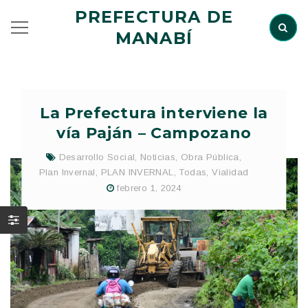
PREFECTURA DE
MANABÍ
La Prefectura interviene la
vía Paján – Campozano
Desarrollo Social
,
Noticias
,
Obra Pública
,
Plan Invernal
,
PLAN INVERNAL
,
Todas
,
Vialidad
febrero 1, 2024