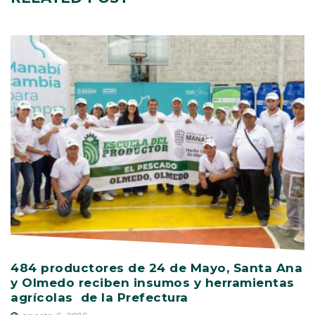
484 productores de 24 de Mayo, Santa Ana
V
y Olmedo reciben insumos y herramientas
C
agrícolas de la Prefectura
D