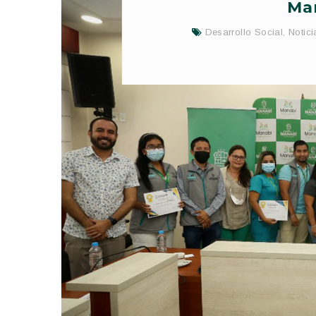
Man
Desarrollo Social
,
Notici