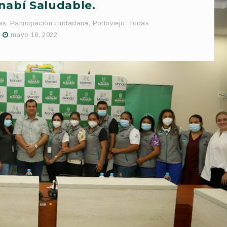
abí Saludable.
as
,
Participación ciudadana
,
Portoviejo
,
Todas
mayo 16, 2022