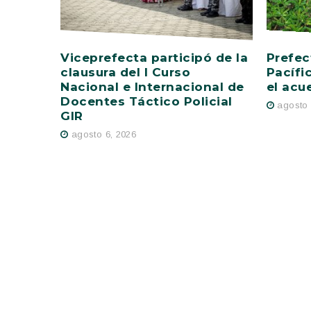
Viceprefecta participó de la
Prefec
clausura del I Curso
Pacífi
Nacional e Internacional de
el acu
Docentes Táctico Policial
agosto 
GIR
agosto 6, 2026