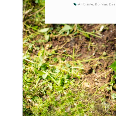
Ambiente
,
Bolívar
,
Desa