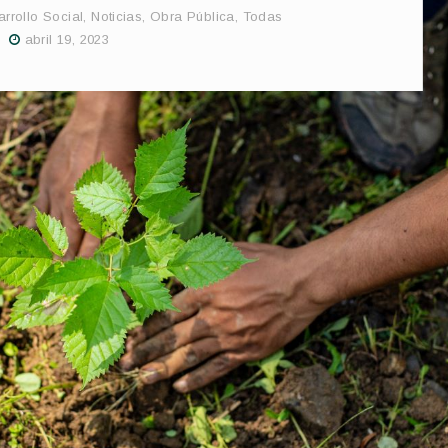
rrollo Social
,
Noticias
,
Obra Pública
,
Todas
abril 19, 2023