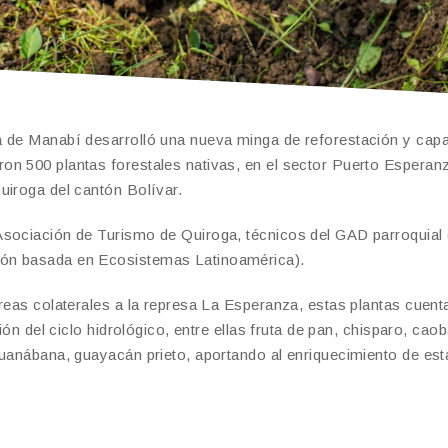
a de Manabí desarrolló una nueva minga de reforestación y capa
n 500 plantas forestales nativas, en el sector Puerto Esperanz
uiroga del cantón Bolívar.
Asociación de Turismo de Quiroga, técnicos del GAD parroquial
ión basada en Ecosistemas Latinoamérica).
áreas colaterales a la represa La Esperanza, estas plantas cuen
ión del ciclo hidrológico, entre ellas fruta de pan, chisparo, caob
guanábana, guayacán prieto, aportando al enriquecimiento de es