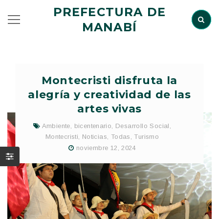
PREFECTURA DE
MANABÍ
Montecristi disfruta la
alegría y creatividad de las
artes vivas
Ambiente
,
bicentenario
,
Desarrollo Social
,
Montecristi
,
Noticias
,
Todas
,
Turismo
noviembre 12, 2024