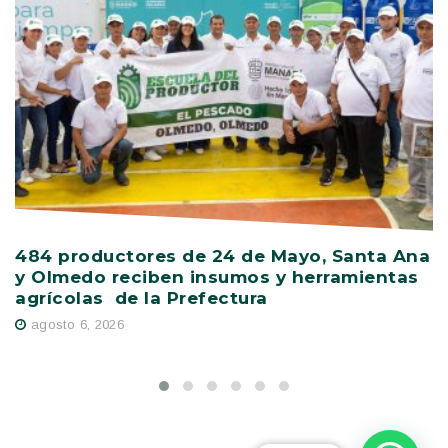
484 productores de 24 de Mayo, Santa Ana
V
y Olmedo reciben insumos y herramientas
C
agrícolas de la Prefectura
D
agosto 6, 2026