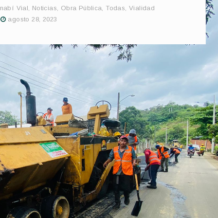
nabí Vial
,
Noticias
,
Obra Pública
,
Todas
,
Vialidad
agosto 28, 2023