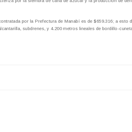
cteriza por la siembra de caña de azúcar y la producción de der
 contratada por la Prefectura de Manabí es de $659.316; a esto 
antarilla, subdrenes, y 4.200 metros lineales de bordillo-cunet