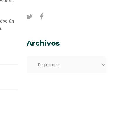
ivados,
deberán
a.
Archivos