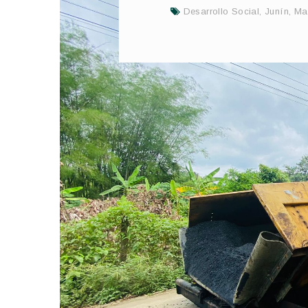
Desarrollo Social
,
Junín
,
Ma