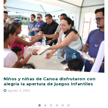
Niños y niñas de Canoa disfrutaron con
V
alegría la apertura de juegos infantiles
c
s
agosto 4, 2026