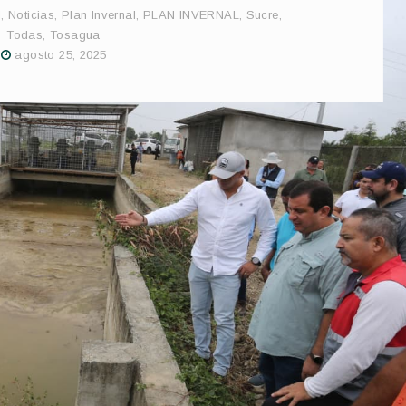
l
,
Noticias
,
Plan Invernal
,
PLAN INVERNAL
,
Sucre
,
Todas
,
Tosagua
agosto 25, 2025