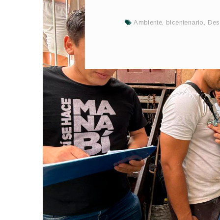
Ambiente
,
bicentenario
,
Des