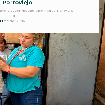
Portoviejo
arrollo Social
,
Noticias
,
Obra Pública
,
Portoviejo
,
Todas
febrero 17, 2025