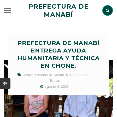
PREFECTURA DE
MANABÍ
PREFECTURA DE MANABÍ
ENTREGA AYUDA
HUMANITARIA Y TÉCNICA
EN CHONE.
Chone
,
Desarrollo Social
,
Noticias
,
salud
,
Todas
agosto 8, 2023