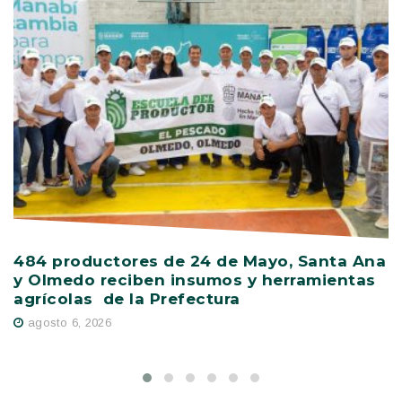
484 productores de 24 de Mayo, Santa Ana
V
y Olmedo reciben insumos y herramientas
C
agrícolas de la Prefectura
D
agosto 6, 2026