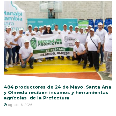
484 productores de 24 de Mayo, Santa Ana
V
y Olmedo reciben insumos y herramientas
C
agrícolas de la Prefectura
D
agosto 6, 2026