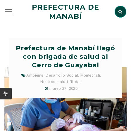
PREFECTURA DE
MANABÍ
Prefectura de Manabí llegó
con brigada de salud al
Cerro de Guayabal
Ambiente
,
Desarrollo Social
,
Montecristi
,
Noticias
,
salud
,
Todas
marzo 27, 2025