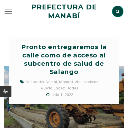
PREFECTURA DE
MANABÍ
Pronto entregaremos la
calle como de acceso al
subcentro de salud de
Salango
Desarrollo Social
,
Manabí Vial
,
Noticias
,
Puerto López
,
Todas
junio 1, 2022