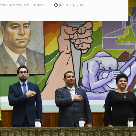
cias
,
Portoviejo
,
Todas
junio 28, 2022