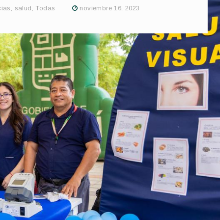
cias
,
salud
,
Todas
noviembre 16, 2023