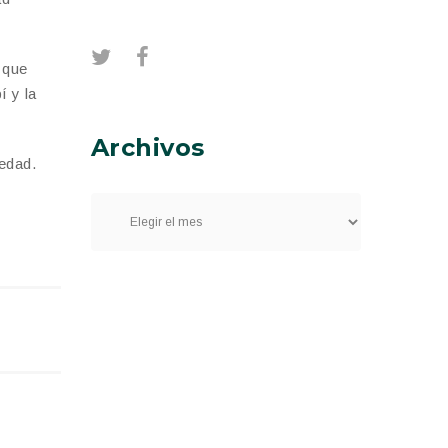
 que
í y la
Archivos
medad.