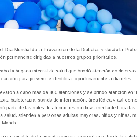
 Día Mundial de la Prevención de la Diabetes y desde la Prefe
 permanente dirigidas a nuestros grupos prioritarios.
cabo la brigada integral de salud que brindó atención en diversas
acción para prevenir e identificar oportunamente la diabetes.
 llevaron a cabo más de 400 atenciones y se brindó atención en:
rapia, bailoterapia, stands de información, área lúdica y así como
mó parte de las miles de atenciones médicas mediante brigadas
 la salud, atienden a personas adultas mayores, niños y niñas, m
o Manabí.
y responsable de la brigada médica, expresó que desde la entid