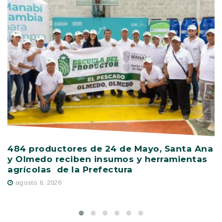
484 productores de 24 de Mayo, Santa Ana
V
y Olmedo reciben insumos y herramientas
C
agrícolas de la Prefectura
D
agosto 6, 2026