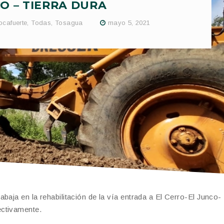
O – TIERRA DURA
ocafuerte
,
Todas
,
Tosagua
mayo 5, 2021
baja en la rehabilitación de la vía entrada a El Cerro-El Junco- 
ectivamente.