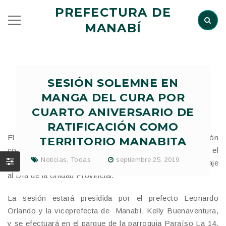
PREFECTURA DE
MANABÍ
SESIÓN SOLEMNE EN
MANGA DEL CURA POR
CUARTO ANIVERSARIO DE
RATIFICACIÓN COMO
El Gobierno de Manabí realizará una sesión
TERRITORIO MANABITA
conmemorativa en La Manga del Cura del cantón el
Noticias
,
Todas
septiembre 25, 2019
Carmen, el viernes 27 de septiembre en homenaje
al Día de la Unidad Provincial.
La sesión estará presidida por el prefecto Leonardo
Orlando y la viceprefecta de Manabí, Kelly Buenaventura,
y se efectuará en el parque de la parroquia Paraíso La 14,