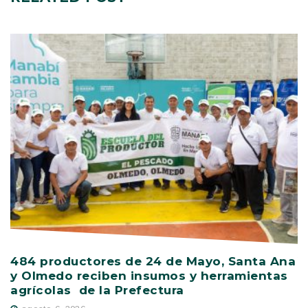
484 productores de 24 de Mayo, Santa Ana
V
y Olmedo reciben insumos y herramientas
C
agrícolas de la Prefectura
D