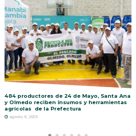
484 productores de 24 de Mayo, Santa Ana
V
y Olmedo reciben insumos y herramientas
C
agrícolas de la Prefectura
D
agosto 6, 2026