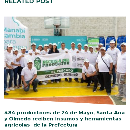
RELATED
POST
484 productores de 24 de Mayo, Santa Ana
V
y Olmedo reciben insumos y herramientas
C
agrícolas de la Prefectura
D