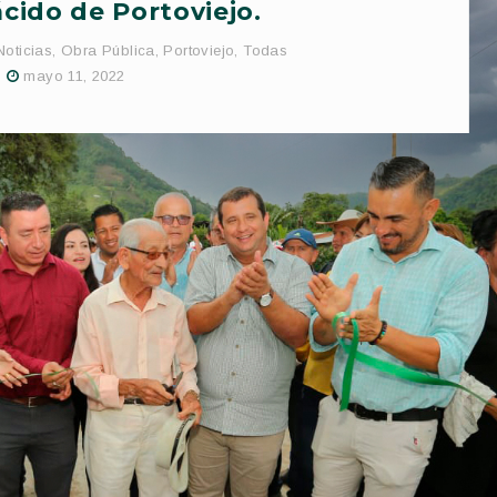
cido de Portoviejo.
Noticias
,
Obra Pública
,
Portoviejo
,
Todas
mayo 11, 2022