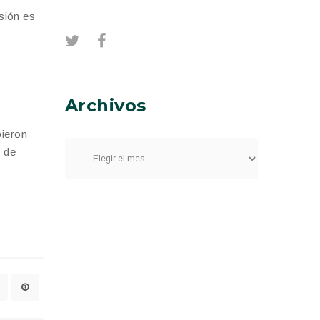
rsión es
Archivos
bieron
s de