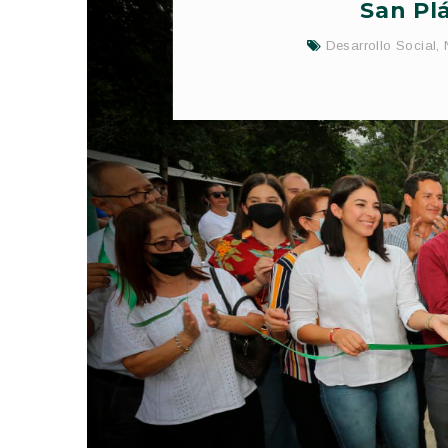
San Plá
Desarrollo Social
,