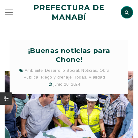
PREFECTURA DE
MANABÍ
¡Buenas noticias para
Chone!
Ambiente
,
Desarrollo Social
,
Noticias
,
Obra
Pública
,
Riego y drenaje
,
Todas
,
Vialidad
junio 20, 2024