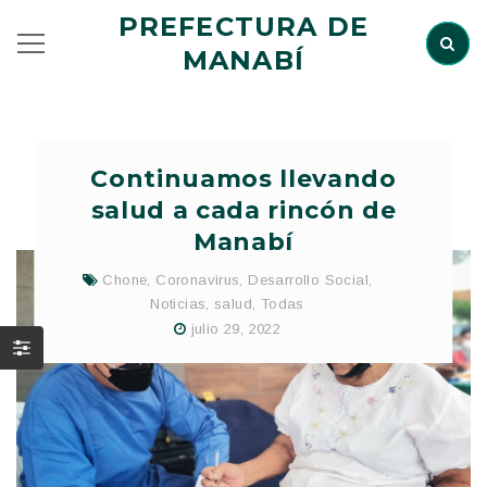
PREFECTURA DE
MANABÍ
Continuamos llevando
salud a cada rincón de
Manabí
Chone
,
Coronavirus
,
Desarrollo Social
,
Noticias
,
salud
,
Todas
julio 29, 2022