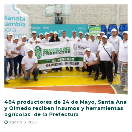
484 productores de 24 de Mayo, Santa Ana
V
y Olmedo reciben insumos y herramientas
C
agrícolas de la Prefectura
D
agosto 6, 2026