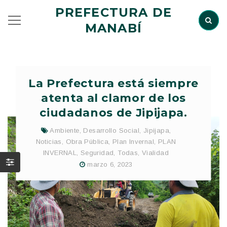
PREFECTURA DE
MANABÍ
La Prefectura está siempre
atenta al clamor de los
ciudadanos de Jipijapa.
Ambiente
,
Desarrollo Social
,
Jipijapa
,
Noticias
,
Obra Pública
,
Plan Invernal
,
PLAN
INVERNAL
,
Seguridad
,
Todas
,
Vialidad
marzo 6, 2023