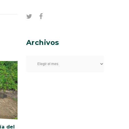
Archivos
ía del
Niños y niñas de Canoa
Vía Cua