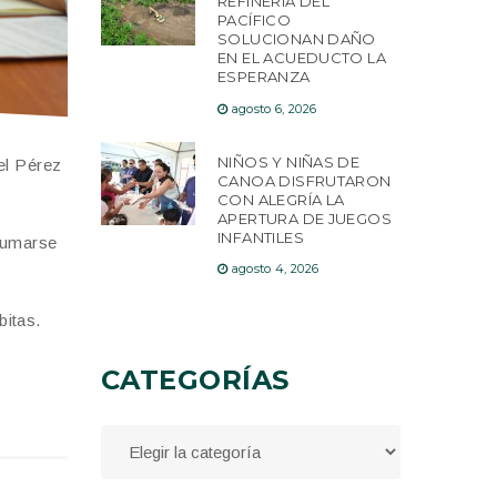
REFINERÍA DEL
PACÍFICO
SOLUCIONAN DAÑO
EN EL ACUEDUCTO LA
ESPERANZA
agosto 6, 2026
NIÑOS Y NIÑAS DE
el Pérez
CANOA DISFRUTARON
CON ALEGRÍA LA
APERTURA DE JUEGOS
INFANTILES
 sumarse
agosto 4, 2026
itas.
CATEGORÍAS